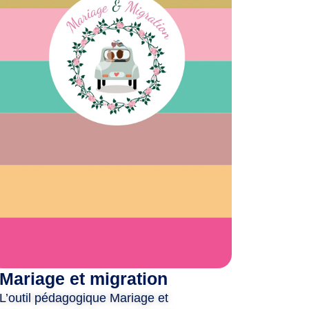
on à la calligraphie arabe par Makato
on à la broderie palestinienne
cès libre toute l’après-midi :
ion-photo des 20 ans d’AWSA-Be
ge au henné
s et gâteaux marocains
8h30 :
‍🧒 Table-ronde “20 ans de lutte féministe
ste, transmissions et perspectives”. Avec des
 exceptionnelles qui ont marqué l’histoire
Be et du mouvement féministe en Belgique
sans inscription, places limitées).
tation LSF.
Mariage et migration
45 :
ert de la Chorale Zamâan AWSA (gratuit sans
L’outil pédagogique Mariage et
on, places limitées).