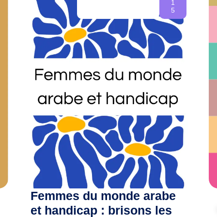
1
Initiati
5
Initiati
🪭 En ac
Exposit
Tatouta
Boisson
16h30-1
🧑‍🧑‍🧒
antiraci
invitées
d’AWSA-
(gratuit 
Interpré
Femmes du monde arabe
19h-19h
🎤 Conc
et handicap : brisons les
inscripti