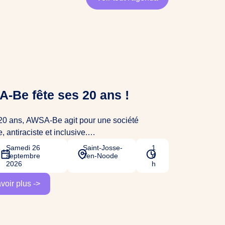
-Be fête ses 20 ans !
20 ans, AWSA-Be agit pour une société
, antiraciste et inclusive.
Samedi 26
Saint-Josse-
1
septembre
Ten-Noode
4
amme : ateliers créatifs, expositions photo,
2026
h
nde avec des invitées qui ont marqué l’histoire
Be et du mouvement féministe en Belgique,
voir plus ->
 de la Chorale Zamâan AWSA, gourmandises et
onvivial pour clôturer la journée.