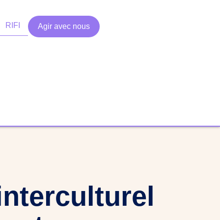
RIFI
Agir avec nous
nterculturel